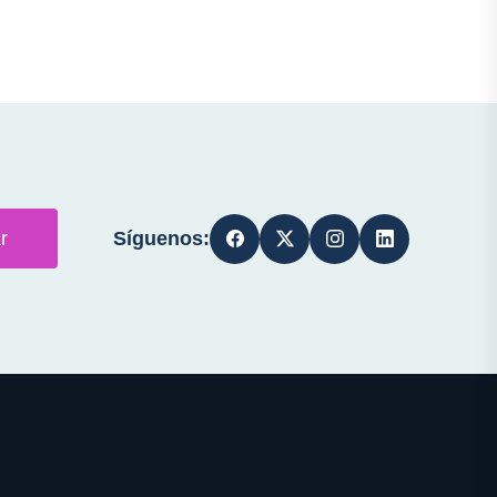
Síguenos:
r