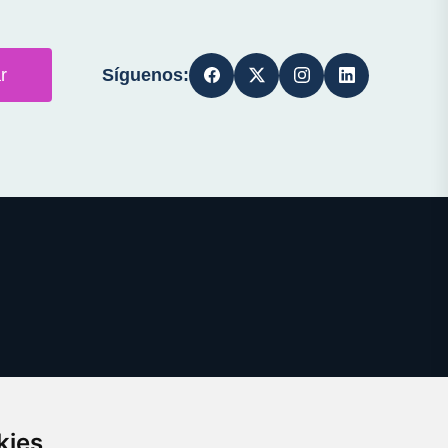
Síguenos:
r
kies