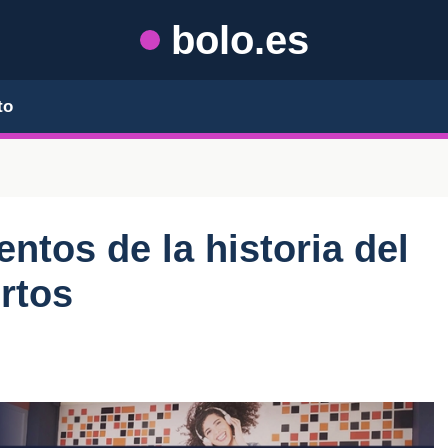
bolo.es
to
tos de la historia del
rtos